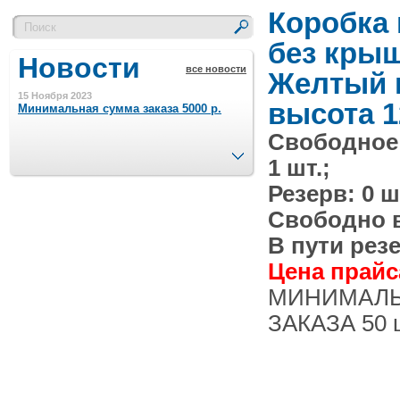
Коробка
без кры
Новости
все новости
Желтый 
15 Ноября 2023
высота 1
Минимальная сумма заказа 5000 р.
Свободное
След.
1 шт.;
4 Августа 2022
Шляпные коробочки производим
Резерв: 0 ш
в Набережных Челнах
Свободно в 
21 Июня 2020
В пути резе
Кашированные коробочки
производим в Набережных Челнах
Цена прайса
МИНИМАЛ
13 Мая 2019
ЗАКАЗА 50 
Лазерная гравировка по кругу в
Набережных Челнах
18 Сентября 2018
Теперь и крафт пакеты на нашем