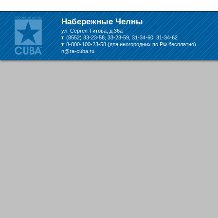
складе в Набережных Челнах
Набережные Челны
ул. Сергея Титова, д.36а
т. (8552) 33-23-58, 33-23-59, 31-34-60, 31-34-62
т. 8-800-100-23-58 (для иногородних по РФ бесплатно)
n@ra-cuba.ru