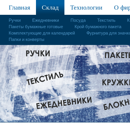
Главная
Склад
Технологии
О фи
Ручки
Ежедневники
Посуда
Текстиль
К
Пакеты бумажные готовые
Крой бумажного пакета
Комплектующие для календарей
Фурнитура для значк
Папки и конверты