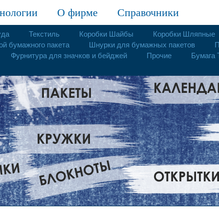
нологии
О фирме
Справочники
уда
Текстиль
Коробки Шайбы
Коробки Шляпные
ой бумажного пакета
Шнурки для бумажных пакетов
П
Фурнитура для значков и бейджей
Прочие
Бумага