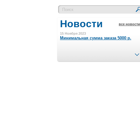
Новости
все новости
15 Ноября 2023
Минимальная сумма заказа 5000 р.
4 Августа 2022
Шляпные коробочки производим
в Набережных Челнах
21 Июня 2020
Кашированные коробочки
производим в Набережных Челнах
13 Мая 2019
Лазерная гравировка по кругу в
Набережных Челнах
18 Сентября 2018
Теперь и крафт пакеты на нашем