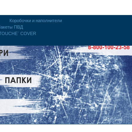
Коробочки и наполнители
акеты ПВД
 TOUCHE` COVER