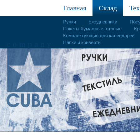
Главная
Склад
Тех
Ручки
Ежедневники
Пос
Пакеты бумажные готовые
Кр
Комплектующие для календарей
Папки и конверты