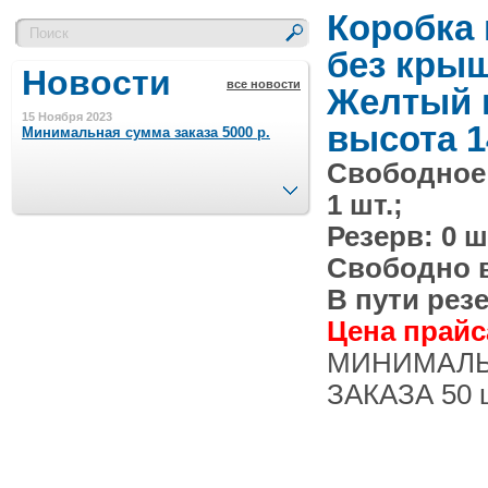
Коробка
без кры
Новости
все новости
Желтый 
15 Ноября 2023
высота 1
Минимальная сумма заказа 5000 р.
Свободное
След.
1 шт.;
4 Августа 2022
Шляпные коробочки производим
Резерв: 0 ш
в Набережных Челнах
Свободно в 
21 Июня 2020
В пути резе
Кашированные коробочки
производим в Набережных Челнах
Цена прайса
МИНИМАЛ
13 Мая 2019
ЗАКАЗА 50 
Лазерная гравировка по кругу в
Набережных Челнах
18 Сентября 2018
Теперь и крафт пакеты на нашем