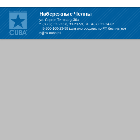
складе в Набережных Челнах
Набережные Челны
ул. Сергея Титова, д.36а
т. (8552) 33-23-58, 33-23-59, 31-34-60, 31-34-62
т. 8-800-100-23-58 (для иногородних по РФ бесплатно)
n@ra-cuba.ru