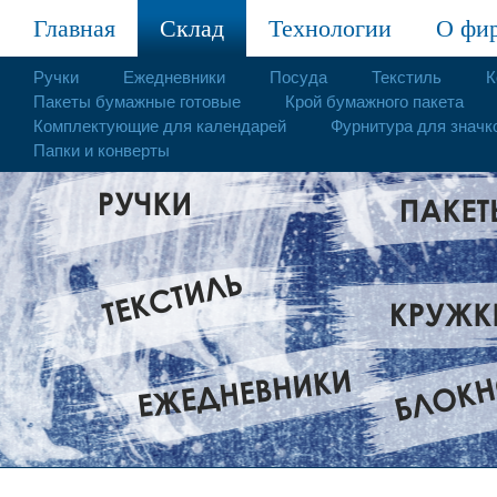
Главная
Склад
Технологии
О фи
Ручки
Ежедневники
Посуда
Текстиль
К
Пакеты бумажные готовые
Крой бумажного пакета
Комплектующие для календарей
Фурнитура для значк
Папки и конверты