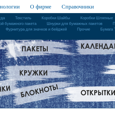
нологии
О фирме
Справочники
уда
Текстиль
Коробки Шайбы
Коробки Шляпные
ой бумажного пакета
Шнурки для бумажных пакетов
П
Фурнитура для значков и бейджей
Прочие
Бумага