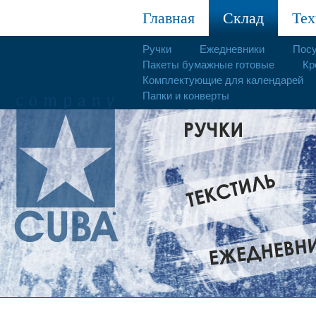
Главная
Склад
Тех
Ручки
Ежедневники
Пос
Пакеты бумажные готовые
Кр
Комплектующие для календарей
Папки и конверты