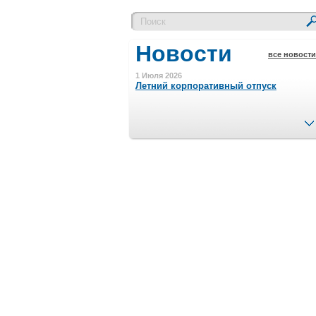
Новости
все новости
1 Июля 2026
Летний корпоративный отпуск
15 Ноября 2023
Минимальная сумма заказа 5000 р.
4 Августа 2022
Шляпные коробочки производим
в Набережных Челнах
21 Июня 2020
Кашированные коробочки
производим в Набережных Челнах
13 Мая 2019
Лазерная гравировка по кругу в