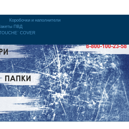
Коробочки и наполнители
акеты ПВД
 TOUCHE` COVER