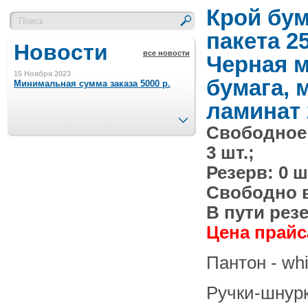
Крой бу
пакета 2
Новости
все новости
Черная 
15 Ноября 2023
бумага, м
Минимальная сумма заказа 5000 р.
ламинат 
След.
Свободное
4 Августа 2022
Шляпные коробочки производим
3 шт.;
в Набережных Челнах
Резерв: 0 ш
21 Июня 2020
Свободно в 
Кашированные коробочки
производим в Набережных Челнах
В пути резе
Цена прайса
13 Мая 2019
Лазерная гравировка по кругу в
Пантон - whi
Набережных Челнах
Ручки-шнур
18 Сентября 2018
Теперь и крафт пакеты на нашем