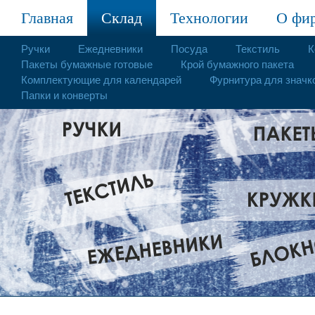
Главная
Склад
Технологии
О фи
Ручки
Ежедневники
Посуда
Текстиль
К
Пакеты бумажные готовые
Крой бумажного пакета
Комплектующие для календарей
Фурнитура для значк
Папки и конверты