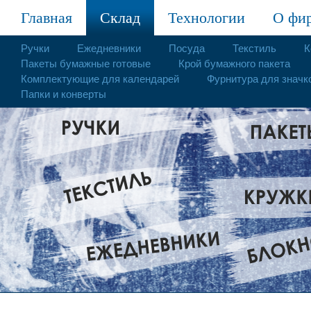
Главная
Склад
Технологии
О фи
Ручки
Ежедневники
Посуда
Текстиль
К
Пакеты бумажные готовые
Крой бумажного пакета
Комплектующие для календарей
Фурнитура для значк
Папки и конверты