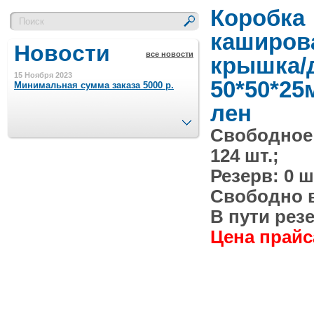
Коробка
каширов
Новости
все новости
крышка/
15 Ноября 2023
50*50*25
Минимальная сумма заказа 5000 р.
лен
След.
Свободное
4 Августа 2022
Шляпные коробочки производим
124 шт.;
в Набережных Челнах
Резерв: 0 ш
21 Июня 2020
Свободно в 
Кашированные коробочки
производим в Набережных Челнах
В пути резе
Цена прайса
13 Мая 2019
Лазерная гравировка по кругу в
Набережных Челнах
18 Сентября 2018
Теперь и крафт пакеты на нашем