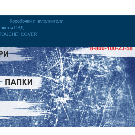
Коробочки и наполнители
акеты ПВД
 TOUCHE` COVER