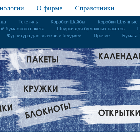
нологии
О фирме
Справочники
уда
Текстиль
Коробки Шайбы
Коробки Шляпные
ой бумажного пакета
Шнурки для бумажных пакетов
П
Фурнитура для значков и бейджей
Прочие
Бумага