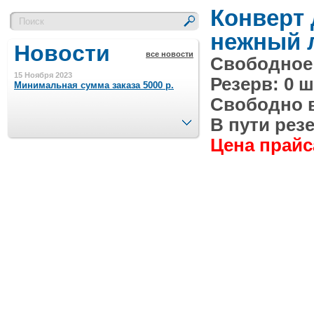
Конверт 
нежный 
Новости
все новости
Свободное 
15 Ноября 2023
Резерв: 0 ш
Минимальная сумма заказа 5000 р.
Свободно в 
След.
В пути резе
4 Августа 2022
Цена прайса
Шляпные коробочки производим
в Набережных Челнах
21 Июня 2020
Кашированные коробочки
производим в Набережных Челнах
13 Мая 2019
Лазерная гравировка по кругу в
Набережных Челнах
18 Сентября 2018
Теперь и крафт пакеты на нашем