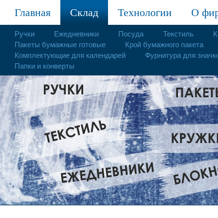
Главная
Склад
Технологии
О фи
Ручки
Ежедневники
Посуда
Текстиль
К
Пакеты бумажные готовые
Крой бумажного пакета
Комплектующие для календарей
Фурнитура для значк
Папки и конверты