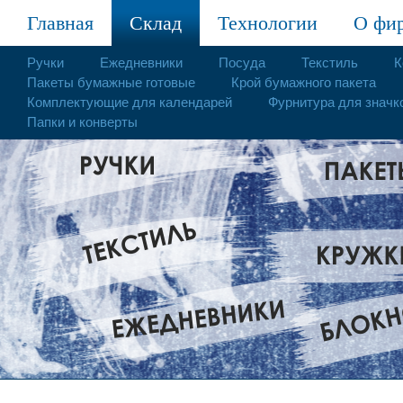
Главная
Склад
Технологии
О фи
Ручки
Ежедневники
Посуда
Текстиль
К
Пакеты бумажные готовые
Крой бумажного пакета
Комплектующие для календарей
Фурнитура для значк
Папки и конверты