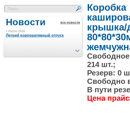
Коробка
каширов
Новости
все новости
крышка/
1 Июля 2026
80*80*30
Летний корпоративный отпуск
жемчужн
След.
Свободное
15 Ноября 2023
Минимальная сумма заказа 5000 р.
214 шт.;
Резерв: 0 ш
4 Августа 2022
Свободно в 
Шляпные коробочки производим
в Набережных Челнах
В пути резе
Цена прайса
21 Июня 2020
Кашированные коробочки
производим в Набережных Челнах
13 Мая 2019
Лазерная гравировка по кругу в