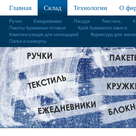
Главная
Склад
Технологии
О фи
Ручки
Ежедневники
Посуда
Текстиль
К
Пакеты бумажные готовые
Крой бумажного пакета
Комплектующие для календарей
Фурнитура для значк
Папки и конверты