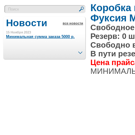
Коробка
Фуксия М
Новости
все новости
Свободное 
15 Ноября 2023
Резерв: 0 ш
Минимальная сумма заказа 5000 р.
Свободно в 
След.
В пути резе
4 Августа 2022
Цена прайса
Шляпные коробочки производим
в Набережных Челнах
МИНИМАЛЬН
21 Июня 2020
Кашированные коробочки
производим в Набережных Челнах
13 Мая 2019
Лазерная гравировка по кругу в
Набережных Челнах
18 Сентября 2018
Теперь и крафт пакеты на нашем