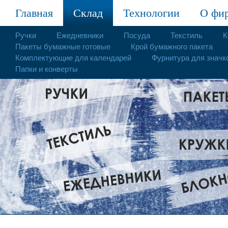
Главная
Склад
Технологии
О фи
Ручки
Ежедневники
Посуда
Текстиль
К
Пакеты бумажные готовые
Крой бумажного пакета
Комплектующие для календарей
Фурнитура для значк
Папки и конверты