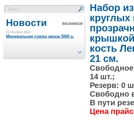
Набор из
круглых 
Новости
все новости
прозрач
15 Ноября 2023
крышкой
Минимальная сумма заказа 5000 р.
кость Лен
След.
21 см.
4 Августа 2022
Шляпные коробочки производим
в Набережных Челнах
Свободное
14 шт.;
21 Июня 2020
Резерв: 0 ш
Кашированные коробочки
производим в Набережных Челнах
Свободно в 
В пути резе
13 Мая 2019
Лазерная гравировка по кругу в
Цена прайса
Набережных Челнах
18 Сентября 2018
Теперь и крафт пакеты на нашем