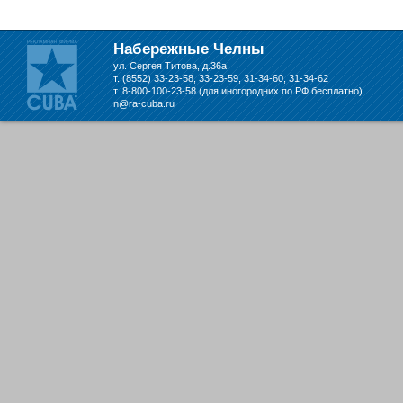
складе в Набережных Челнах
Набережные Челны
ул. Сергея Титова, д.36а
т. (8552) 33-23-58, 33-23-59, 31-34-60, 31-34-62
т. 8-800-100-23-58 (для иногородних по РФ бесплатно)
n@ra-cuba.ru