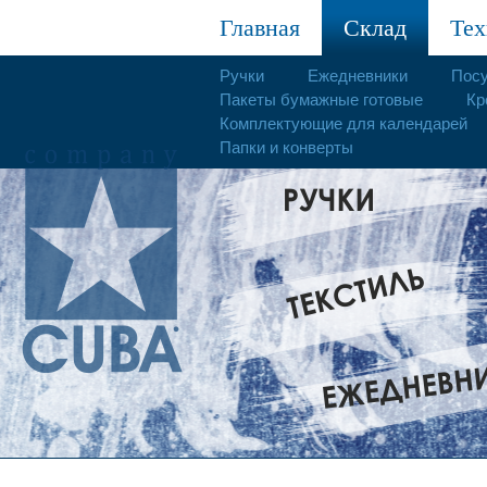
Главная
Склад
Тех
Ручки
Ежедневники
Пос
Пакеты бумажные готовые
Кр
Комплектующие для календарей
Папки и конверты