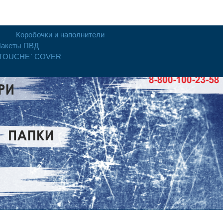
Коробочки и наполнители
акеты ПВД
 TOUCHE` COVER