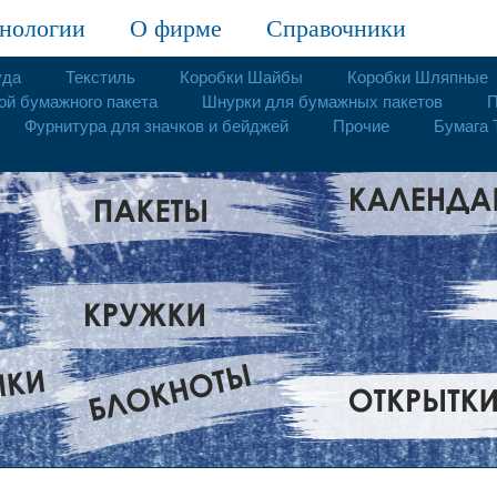
нологии
О фирме
Справочники
уда
Текстиль
Коробки Шайбы
Коробки Шляпные
ой бумажного пакета
Шнурки для бумажных пакетов
П
Фурнитура для значков и бейджей
Прочие
Бумага