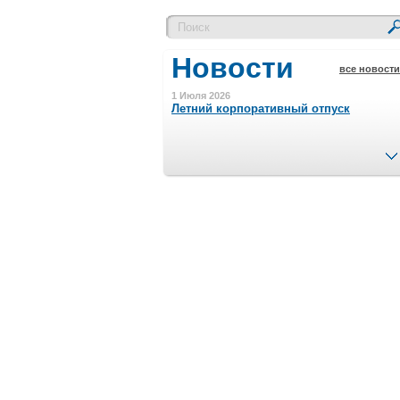
Новости
все новости
1 Июля 2026
Летний корпоративный отпуск
15 Ноября 2023
Минимальная сумма заказа 5000 р.
4 Августа 2022
Шляпные коробочки производим
в Набережных Челнах
21 Июня 2020
Кашированные коробочки
производим в Набережных Челнах
13 Мая 2019
Лазерная гравировка по кругу в