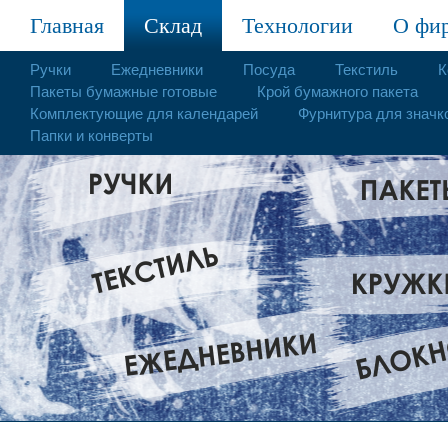
Главная
Склад
Технологии
О фи
Ручки
Ежедневники
Посуда
Текстиль
К
Пакеты бумажные готовые
Крой бумажного пакета
Комплектующие для календарей
Фурнитура для значк
Папки и конверты