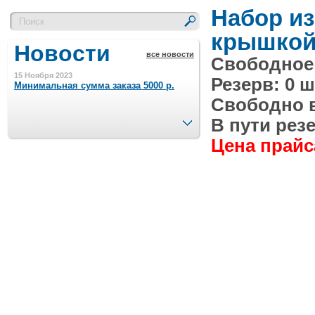
Набор из
крышкой,
Новости
все новости
Свободное 
15 Ноября 2023
Резерв: 0 ш
Минимальная сумма заказа 5000 р.
Свободно в 
След.
В пути резе
4 Августа 2022
Цена прайса
Шляпные коробочки производим
в Набережных Челнах
21 Июня 2020
Кашированные коробочки
производим в Набережных Челнах
13 Мая 2019
Лазерная гравировка по кругу в
Набережных Челнах
18 Сентября 2018
Теперь и крафт пакеты на нашем