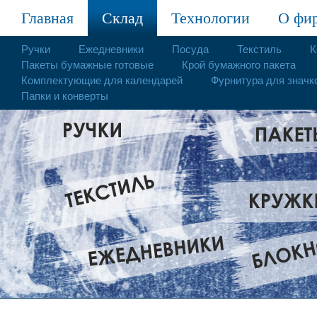
Главная
Склад
Технологии
О фи
Ручки
Ежедневники
Посуда
Текстиль
К
Пакеты бумажные готовые
Крой бумажного пакета
Комплектующие для календарей
Фурнитура для значк
Папки и конверты