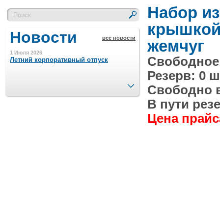
Набор из
крышкой,
Новости
все новости
жемчуг
1 Июля 2026
Свободное 
Летний корпоративный отпуск
Резерв: 0 ш
След.
Свободно в 
15 Ноября 2023
Минимальная сумма заказа 5000 р.
В пути резе
Цена прайса
4 Августа 2022
Шляпные коробочки производим
в Набережных Челнах
21 Июня 2020
Кашированные коробочки
производим в Набережных Челнах
13 Мая 2019
Лазерная гравировка по кругу в