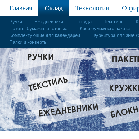
Главная
Склад
Технологии
О фи
Ручки
Ежедневники
Посуда
Текстиль
К
Пакеты бумажные готовые
Крой бумажного пакета
Комплектующие для календарей
Фурнитура для значк
Папки и конверты