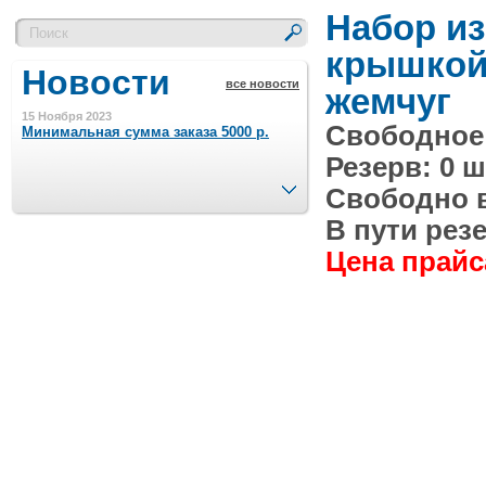
Набор из
крышкой,
Новости
все новости
жемчуг
15 Ноября 2023
Свободное 
Минимальная сумма заказа 5000 р.
Резерв: 0 ш
След.
Свободно в 
4 Августа 2022
Шляпные коробочки производим
В пути резе
в Набережных Челнах
Цена прайса
21 Июня 2020
Кашированные коробочки
производим в Набережных Челнах
13 Мая 2019
Лазерная гравировка по кругу в
Набережных Челнах
18 Сентября 2018
Теперь и крафт пакеты на нашем