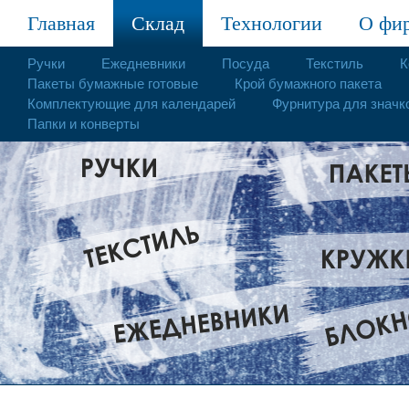
Главная
Склад
Технологии
О фи
Ручки
Ежедневники
Посуда
Текстиль
К
Пакеты бумажные готовые
Крой бумажного пакета
Комплектующие для календарей
Фурнитура для значк
Папки и конверты