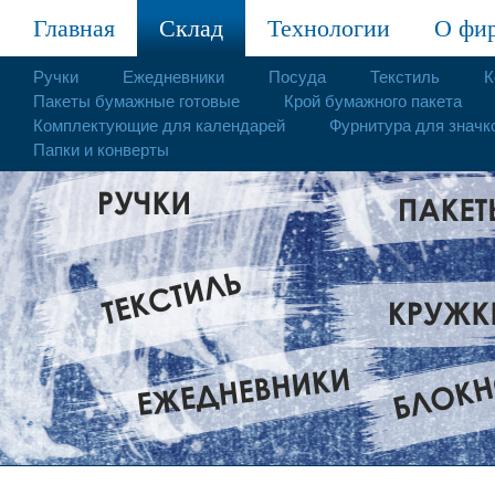
Главная
Склад
Технологии
О фи
Ручки
Ежедневники
Посуда
Текстиль
К
Пакеты бумажные готовые
Крой бумажного пакета
Комплектующие для календарей
Фурнитура для значк
Папки и конверты