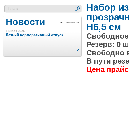
Набор из
прозрачн
Новости
все новости
H6,5 см
1 Июля 2026
Свободное 
Летний корпоративный отпуск
Резерв: 0 ш
След.
Свободно в 
15 Ноября 2023
Минимальная сумма заказа 5000 р.
В пути резе
Цена прайса
4 Августа 2022
Шляпные коробочки производим
в Набережных Челнах
21 Июня 2020
Кашированные коробочки
производим в Набережных Челнах
13 Мая 2019
Лазерная гравировка по кругу в