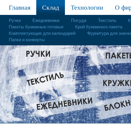
Главная
Склад
Технологии
О фи
Ручки
Ежедневники
Посуда
Текстиль
К
Пакеты бумажные готовые
Крой бумажного пакета
Комплектующие для календарей
Фурнитура для значк
Папки и конверты