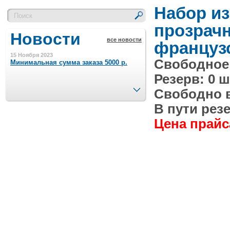
Набор из
прозрач
Новости
все новости
французс
15 Ноября 2023
Свободное 
Минимальная сумма заказа 5000 р.
Резерв: 0 ш
След.
Свободно в 
4 Августа 2022
Шляпные коробочки производим
В пути резе
в Набережных Челнах
Цена прайса
21 Июня 2020
Кашированные коробочки
производим в Набережных Челнах
13 Мая 2019
Лазерная гравировка по кругу в
Набережных Челнах
18 Сентября 2018
Теперь и крафт пакеты на нашем