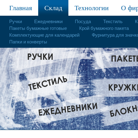
Главная
Склад
Технологии
О фи
Ручки
Ежедневники
Посуда
Текстиль
К
Пакеты бумажные готовые
Крой бумажного пакета
Комплектующие для календарей
Фурнитура для значк
Папки и конверты