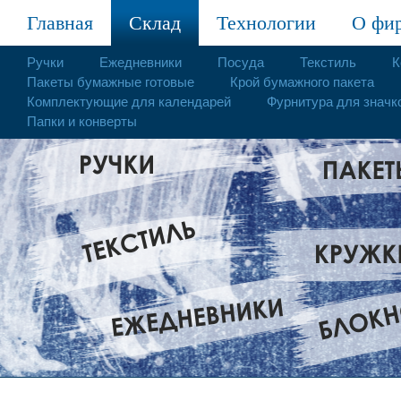
Главная
Склад
Технологии
О фи
Ручки
Ежедневники
Посуда
Текстиль
К
Пакеты бумажные готовые
Крой бумажного пакета
Комплектующие для календарей
Фурнитура для значк
Папки и конверты