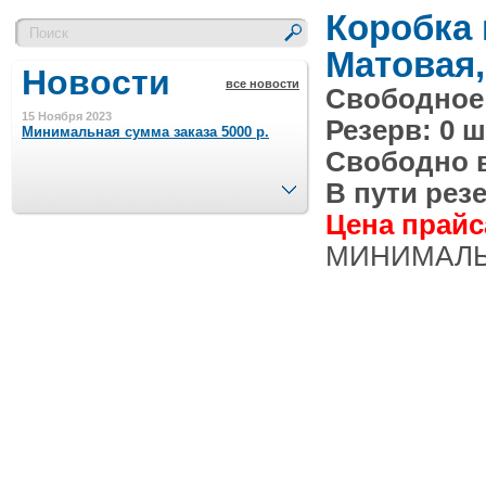
Коробка
Матовая,
Новости
все новости
Свободное 
15 Ноября 2023
Резерв: 0 ш
Минимальная сумма заказа 5000 р.
Свободно в 
След.
В пути резе
4 Августа 2022
Цена прайса
Шляпные коробочки производим
в Набережных Челнах
МИНИМАЛЬН
21 Июня 2020
Кашированные коробочки
производим в Набережных Челнах
13 Мая 2019
Лазерная гравировка по кругу в
Набережных Челнах
18 Сентября 2018
Теперь и крафт пакеты на нашем