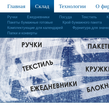
Главная
Склад
Технологии
О фи
Ручки
Ежедневники
Посуда
Текстиль
К
Пакеты бумажные готовые
Крой бумажного пакета
Комплектующие для календарей
Фурнитура для значк
Папки и конверты