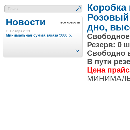
Коробка
Розовый
Новости
все новости
дно, выс
15 Ноября 2023
Свободное 
Минимальная сумма заказа 5000 р.
Резерв: 0 ш
След.
Свободно в 
4 Августа 2022
Шляпные коробочки производим
В пути резе
в Набережных Челнах
Цена прайса
МИНИМАЛЬН
21 Июня 2020
Кашированные коробочки
производим в Набережных Челнах
13 Мая 2019
Лазерная гравировка по кругу в
Набережных Челнах
18 Сентября 2018
Теперь и крафт пакеты на нашем