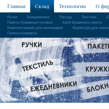
Главная
Склад
Технологии
О фи
Ручки
Ежедневники
Посуда
Текстиль
К
Пакеты бумажные готовые
Крой бумажного пакета
Комплектующие для календарей
Фурнитура для значк
Папки и конверты