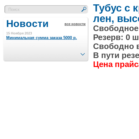
Тубус с 
лен, выс
Новости
все новости
Свободное 
15 Ноября 2023
Резерв: 0 ш
Минимальная сумма заказа 5000 р.
Свободно в 
След.
В пути резе
4 Августа 2022
Цена прайса
Шляпные коробочки производим
в Набережных Челнах
21 Июня 2020
Кашированные коробочки
производим в Набережных Челнах
13 Мая 2019
Лазерная гравировка по кругу в
Набережных Челнах
18 Сентября 2018
Теперь и крафт пакеты на нашем