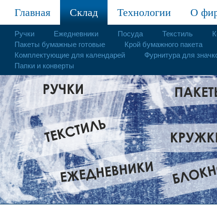
Главная
Склад
Технологии
О фи
Ручки
Ежедневники
Посуда
Текстиль
К
Пакеты бумажные готовые
Крой бумажного пакета
Комплектующие для календарей
Фурнитура для значк
Папки и конверты