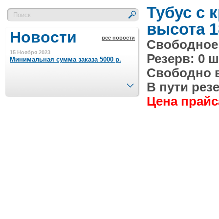
Тубус с 
высота 1
Новости
все новости
Свободное 
15 Ноября 2023
Резерв: 0 ш
Минимальная сумма заказа 5000 р.
Свободно в 
След.
В пути резе
4 Августа 2022
Цена прайса
Шляпные коробочки производим
в Набережных Челнах
21 Июня 2020
Кашированные коробочки
производим в Набережных Челнах
13 Мая 2019
Лазерная гравировка по кругу в
Набережных Челнах
18 Сентября 2018
Теперь и крафт пакеты на нашем