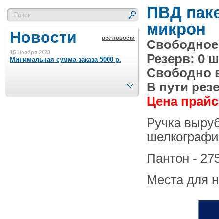
ПВД паке
микрон
Новости
все новости
Свободное 
15 Ноября 2023
Резерв: 0 ш
Минимальная сумма заказа 5000 р.
Свободно в 
След.
В пути резе
4 Августа 2022
Цена прайса
Шляпные коробочки производим
в Набережных Челнах
Ручка выруб
21 Июня 2020
шелкографи
Кашированные коробочки
производим в Набережных Челнах
Пантон - 27
13 Мая 2019
Лазерная гравировка по кругу в
Места для 
Набережных Челнах
18 Сентября 2018
Теперь и крафт пакеты на нашем