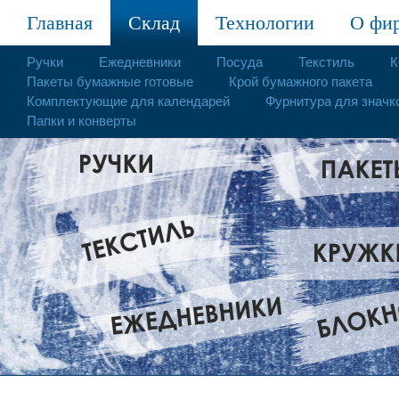
Главная
Склад
Технологии
О фи
Ручки
Ежедневники
Посуда
Текстиль
К
Пакеты бумажные готовые
Крой бумажного пакета
Комплектующие для календарей
Фурнитура для значк
Папки и конверты