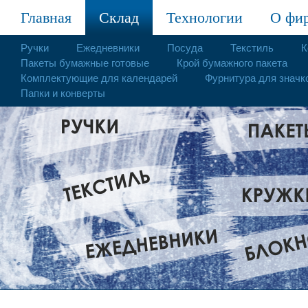
Главная
Склад
Технологии
О фи
Ручки
Ежедневники
Посуда
Текстиль
К
Пакеты бумажные готовые
Крой бумажного пакета
Комплектующие для календарей
Фурнитура для значк
Папки и конверты