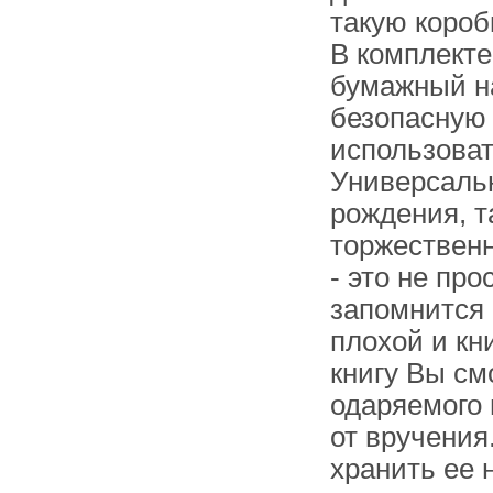
Набережных Челнах
такую короб
В комплекте
бумажный н
безопасную 
использоват
Универсальн
рождения, т
торжественн
- это не про
запомнится 
плохой и кни
книгу Вы см
одаряемого 
от вручения
хранить ее 