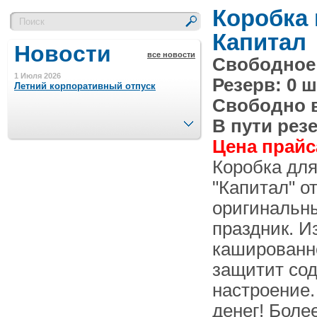
Коробка 
Капитал
Новости
все новости
Свободное 
1 Июля 2026
Резерв: 0 ш
Летний корпоративный отпуск
Свободно в 
След.
В пути резе
15 Ноября 2023
Цена прайса
Минимальная сумма заказа 5000 р.
Коробка для
"Капитал" о
4 Августа 2022
Шляпные коробочки производим
оригинальны
в Набережных Челнах
праздник. И
кашированн
21 Июня 2020
Кашированные коробочки
защитит сод
производим в Набережных Челнах
настроение.
13 Мая 2019
денег! Боле
Лазерная гравировка по кругу в