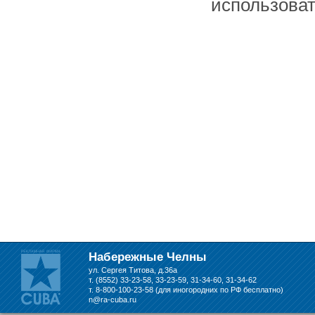
использоват
Набережные Челны
ул. Сергея Титова, д.36а
т. (8552) 33-23-58, 33-23-59, 31-34-60, 31-34-62
т. 8-800-100-23-58 (для иногородних по РФ бесплатно)
n@ra-cuba.ru