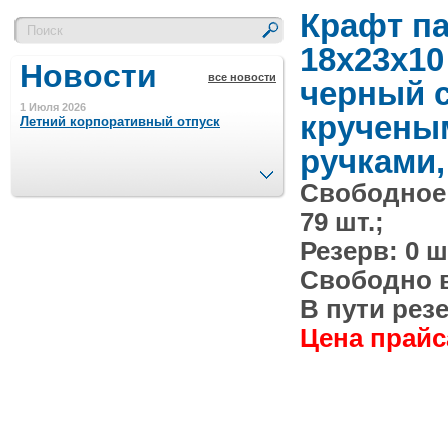
Крафт па
18х23x10 
Новости
все новости
черный 
1 Июля 2026
кручены
Летний корпоративный отпуск
ручками,
След.
Свободное
15 Ноября 2023
Минимальная сумма заказа 5000 р.
79 шт.;
Резерв: 0 ш
4 Августа 2022
Свободно в 
Шляпные коробочки производим
в Набережных Челнах
В пути резе
Цена прайса
21 Июня 2020
Кашированные коробочки
производим в Набережных Челнах
13 Мая 2019
Лазерная гравировка по кругу в