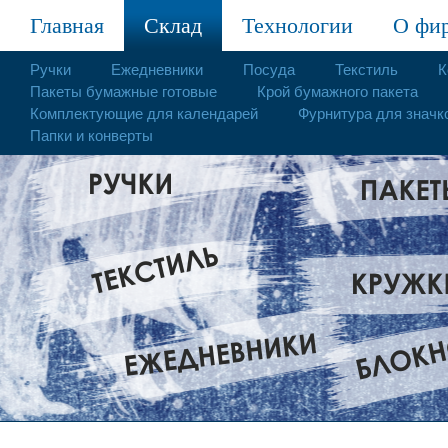
Главная
Склад
Технологии
О фи
Ручки
Ежедневники
Посуда
Текстиль
К
Пакеты бумажные готовые
Крой бумажного пакета
Комплектующие для календарей
Фурнитура для значк
Папки и конверты