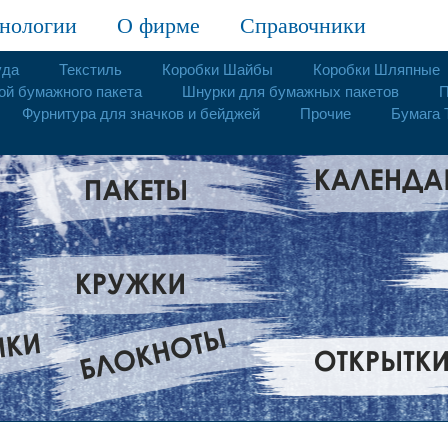
нологии
О фирме
Справочники
уда
Текстиль
Коробки Шайбы
Коробки Шляпные
ой бумажного пакета
Шнурки для бумажных пакетов
П
Фурнитура для значков и бейджей
Прочие
Бумага