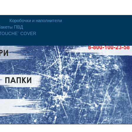
Коробочки и наполнители
акеты ПВД
 TOUCHE` COVER