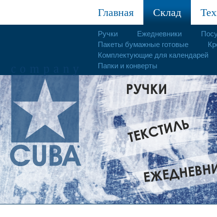
Главная
Склад
Тех
Ручки
Ежедневники
Пос
Пакеты бумажные готовые
Кр
Комплектующие для календарей
Папки и конверты