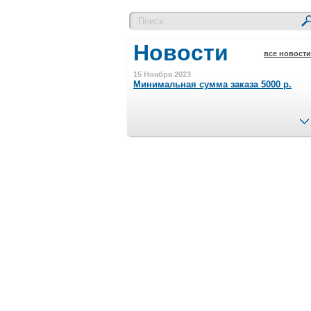
Новости
все новости
15 Ноября 2023
Минимальная сумма заказа 5000 р.
4 Августа 2022
Шляпные коробочки производим
в Набережных Челнах
21 Июня 2020
Кашированные коробочки
производим в Набережных Челнах
13 Мая 2019
Лазерная гравировка по кругу в
Набережных Челнах
18 Сентября 2018
Теперь и крафт пакеты на нашем