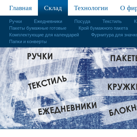
Главная
Склад
Технологии
О фи
Ручки
Ежедневники
Посуда
Текстиль
К
Пакеты бумажные готовые
Крой бумажного пакета
Комплектующие для календарей
Фурнитура для значк
Папки и конверты