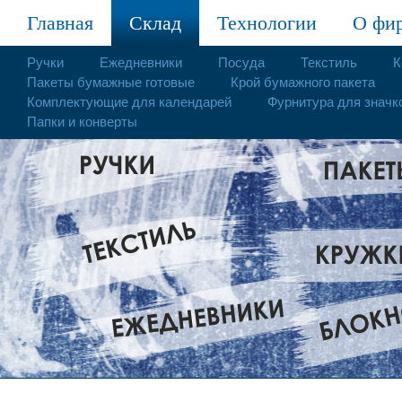
Главная
Склад
Технологии
О фи
Ручки
Ежедневники
Посуда
Текстиль
К
Пакеты бумажные готовые
Крой бумажного пакета
Комплектующие для календарей
Фурнитура для значк
Папки и конверты