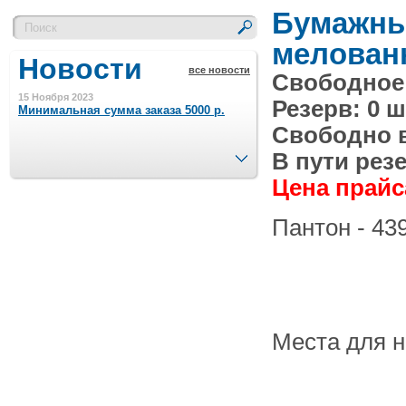
Бумажный
мелованн
Новости
все новости
Свободное 
15 Ноября 2023
Резерв: 0 ш
Минимальная сумма заказа 5000 р.
Свободно в 
След.
В пути резе
4 Августа 2022
Цена прайса
Шляпные коробочки производим
в Набережных Челнах
Пантон - 43
21 Июня 2020
Кашированные коробочки
производим в Набережных Челнах
13 Мая 2019
Лазерная гравировка по кругу в
Места для 
Набережных Челнах
18 Сентября 2018
Теперь и крафт пакеты на нашем