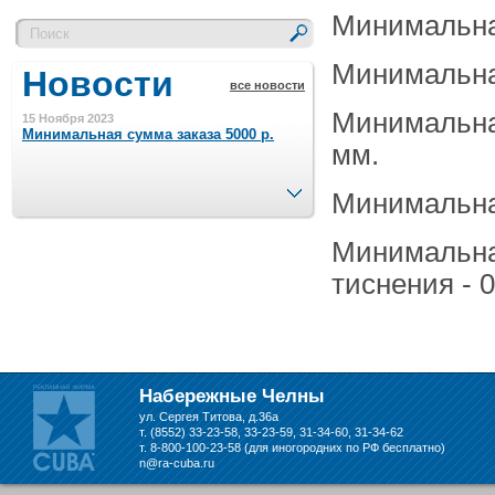
Минимальная
Минимальная
Новости
все новости
Минимальна
15 Ноября 2023
Минимальная сумма заказа 5000 р.
мм.
След.
Минимальная
4 Августа 2022
Шляпные коробочки производим
в Набережных Челнах
Минимальна
тиснения - 0
21 Июня 2020
Кашированные коробочки
производим в Набережных Челнах
13 Мая 2019
Набережные Челны
Лазерная гравировка по кругу в
Набережных Челнах
ул. Сергея Титова, д.36а
т. (8552) 33-23-58, 33-23-59, 31-34-60, 31-34-62
т. 8-800-100-23-58 (для иногородних по РФ бесплатно)
n@ra-cuba.ru
18 Сентября 2018
Теперь и крафт пакеты на нашем