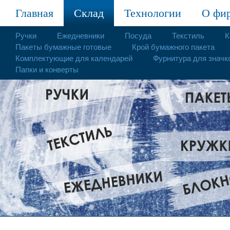
Главная
Склад
Технологии
О фи
Ручки
Ежедневники
Посуда
Текстиль
К
Пакеты бумажные готовые
Крой бумажного пакета
Комплектующие для календарей
Фурнитура для значк
Папки и конверты