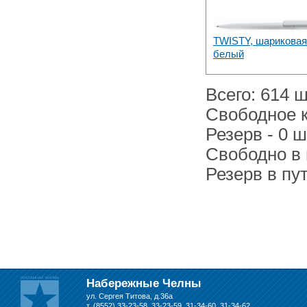
21 Июня 2020
Кашированные коробочки
производим в Набережных Челнах
TWISTY, шариковая
белый
13 Мая 2019
Лазерная гравировка по кругу в
Всего: 614 ш
Набережных Челнах
Свободное к
18 Сентября 2018
Резерв - 0 ш
Теперь и крафт пакеты на нашем
складе в Набережных Челнах
Свободно в п
Резерв в пут
Набережные Челны
ул. Сергея Титова, д.36а
т. (8552) 33-23-58, 33-23-59, 31-34-60, 31-34-62