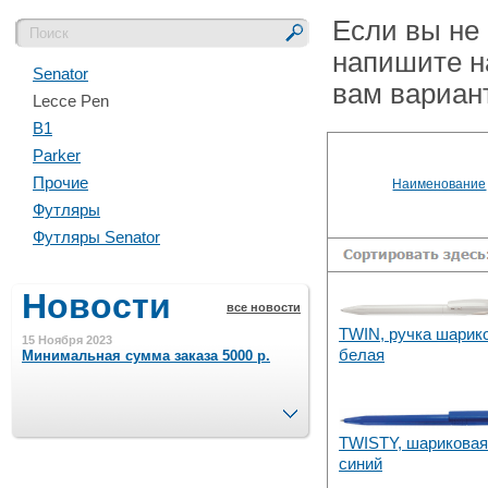
Если вы не
напишите н
Senator
вам вариан
Lecce Pen
B1
Parker
Прочие
Наименование
Футляры
Футляры Senator
Новости
все новости
TWIN, ручка шарик
15 Ноября 2023
белая
Минимальная сумма заказа 5000 р.
След.
4 Августа 2022
TWISTY, шариковая
Шляпные коробочки производим
в Набережных Челнах
cиний