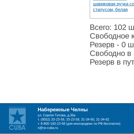
шариковая ручка с
4 Августа 2022
стилусом, белая
Шляпные коробочки производим
в Набережных Челнах
Всего: 102 ш
21 Июня 2020
Свободное к
Кашированные коробочки
производим в Набережных Челнах
Резерв - 0 ш
Свободно в п
13 Мая 2019
Лазерная гравировка по кругу в
Резерв в пут
Набережных Челнах
Набережные Челны
ул. Сергея Титова, д.36а
т. (8552) 33-23-58, 33-23-59, 31-34-60, 31-34-62
т. 8-800-100-23-58 (для иногородних по РФ бесплатно)
n@ra-cuba.ru