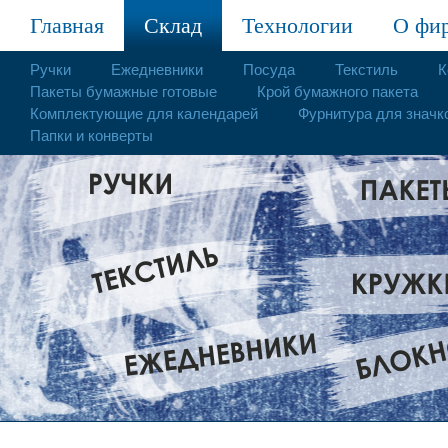
Главная
Склад
Технологии
О фи
Ручки
Ежедневники
Посуда
Текстиль
К
Пакеты бумажные готовые
Крой бумажного пакета
Комплектующие для календарей
Фурнитура для значк
Папки и конверты