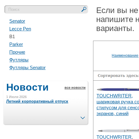
Если вы не
напишите н
Senator
варианты.
Lecce Pen
B1
Parker
Прочие
Наименование
Футляры
Футляры Senator
Новости
все новости
TOUCHWRITER,
1 Июля 2026
Летний корпоративный отпуск
шариковая ручка с
стилусом для сенс
экранов, синий
След.
15 Ноября 2023
Минимальная сумма заказа 5000 р.
TOUCHWRITER,