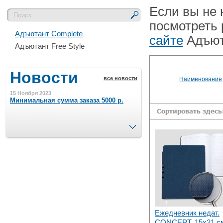
Если вы не
посмотреть
Адъютант Complete
сайте
Адъют
Адъютант Free Style
Новости
все новости
Наименование
15 Ноября 2023
Минимальная сумма заказа 5000 р.
След.
4 Августа 2022
Шляпные коробочки производим
в Набережных Челнах
21 Июня 2020
Кашированные коробочки
производим в Набережных Челнах
Ежедневник недат.
13 Мая 2019
Лазерная гравировка по кругу в
CONCEPT, 15x21 с