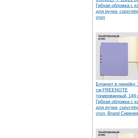
Набережных Челнах
Гибкая обложка с 
для ручки, скруглё
угол
18 Сентября 2018
Теперь и крафт пакеты на нашем
складе в Набережных Челнах
Блокнот в линейку 
см FREENOTE
тонированный, 144 с
Гибкая обложка с 
для ручки, скруглё
угол, Brand Сирене