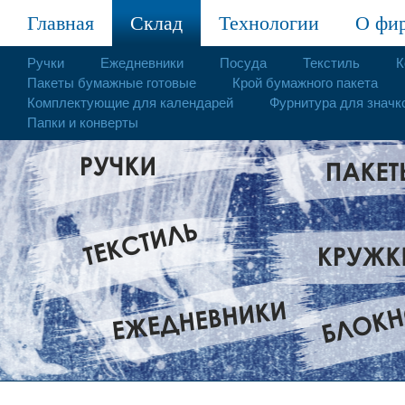
Главная
Склад
Технологии
О фи
Ручки
Ежедневники
Посуда
Текстиль
К
Пакеты бумажные готовые
Крой бумажного пакета
Комплектующие для календарей
Фурнитура для значк
Папки и конверты