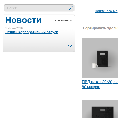
Наименование
Новости
все новости
1 Июля 2026
Летний корпоративный отпуск
След.
15 Ноября 2023
Минимальная сумма заказа 5000 р.
4 Августа 2022
Шляпные коробочки производим
в Набережных Челнах
ПВД пакет 20*30, ч
80 микрон
21 Июня 2020
Кашированные коробочки
производим в Набережных Челнах
13 Мая 2019
Лазерная гравировка по кругу в