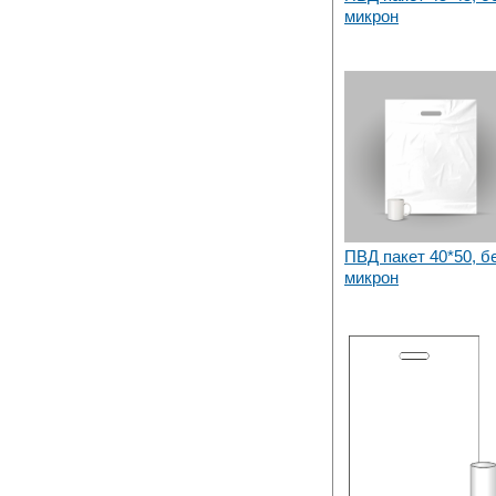
микрон
ПВД пакет 40*50, б
микрон