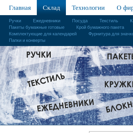
Главная
Склад
Технологии
О фи
Ручки
Ежедневники
Посуда
Текстиль
К
Пакеты бумажные готовые
Крой бумажного пакета
Комплектующие для календарей
Фурнитура для значк
Папки и конверты