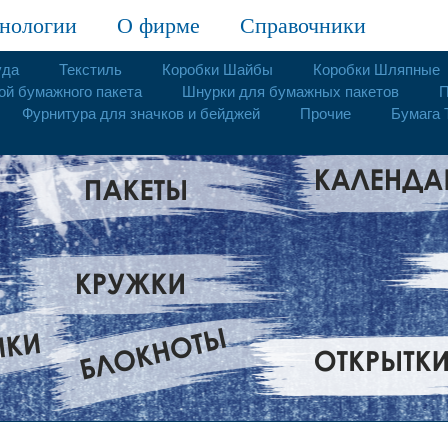
нологии
О фирме
Справочники
уда
Текстиль
Коробки Шайбы
Коробки Шляпные
ой бумажного пакета
Шнурки для бумажных пакетов
П
Фурнитура для значков и бейджей
Прочие
Бумага