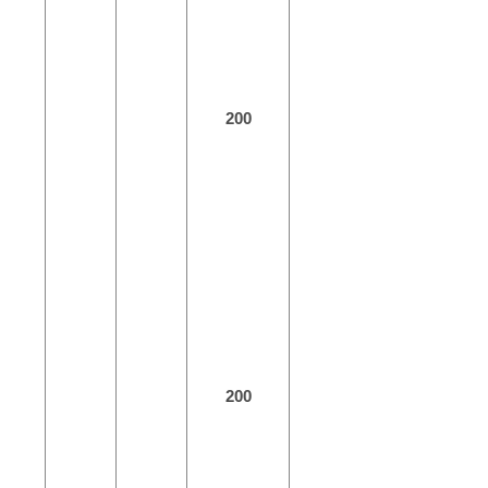
200
200