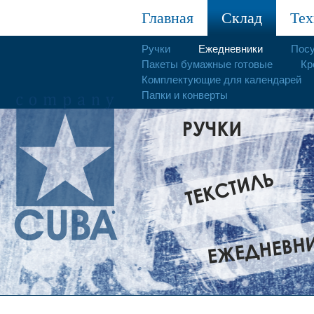
Главная
Склад
Тех
Ручки
Ежедневники
Пос
Пакеты бумажные готовые
Кр
Комплектующие для календарей
Папки и конверты