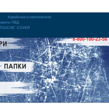
Коробочки и наполнители
акеты ПВД
 TOUCHE` COVER