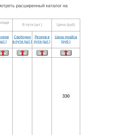
отреть расширенный каталог на
кладе
В пути (шт.)
Цена (руб)
езерв
Свободно
Резерв в
Цена прайса
(шт.)
в пути (шт.)
пути (шт.)
(руб.)
330