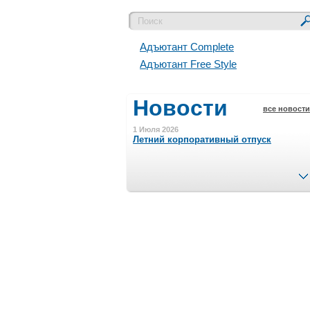
Адъютант Complete
Адъютант Free Style
Новости
все новости
1 Июля 2026
Летний корпоративный отпуск
15 Ноября 2023
Минимальная сумма заказа 5000 р.
4 Августа 2022
Шляпные коробочки производим
в Набережных Челнах
21 Июня 2020
Кашированные коробочки