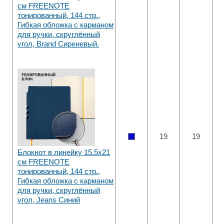
см FREENOTE
тонированный, 144 стр.,
Гибкая обложка с карманом
для ручки, скруглённый
угол, Brand Сиреневый.
19
19
Блокнот в линейку 15.5х21
см FREENOTE
тонированный, 144 стр.,
Гибкая обложка с карманом
для ручки, скруглённый
угол, Jeans Синий