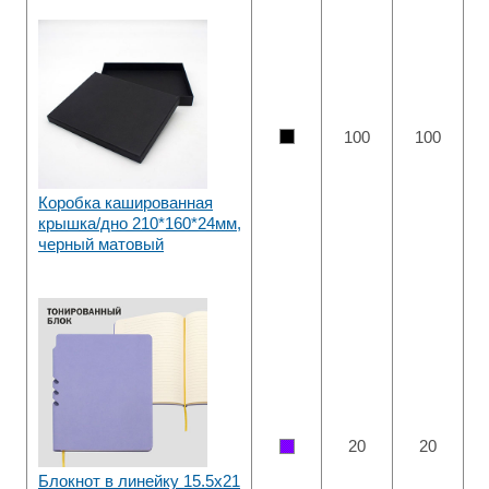
100
100
Коробка кашированная
крышка/дно 210*160*24мм,
черный матовый
20
20
Блокнот в линейку 15.5х21