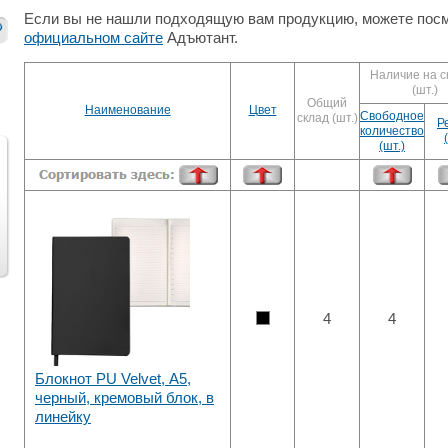
Если вы не нашли подходящую вам продукцию, можете посм
официальном сайте
Адъютант.
Наличие на с
(шт.)
Общий
Наименование
Цвет
Свободное
склад (шт.)
Р
количество
(шт.)
След.
4
4
Блокнот PU Velvet, А5,
черный, кремовый блок, в
линейку