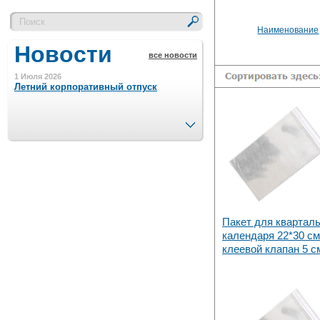
Наименование
Новости
все новости
1 Июля 2026
Летний корпоративный отпуск
След.
15 Ноября 2023
Минимальная сумма заказа 5000 р.
4 Августа 2022
Шляпные коробочки производим
в Набережных Челнах
Пакет для кварталь
календаря 22*30 см
клеевой клапан 5 с
21 Июня 2020
Кашированные коробочки
производим в Набережных Челнах
13 Мая 2019
Лазерная гравировка по кругу в