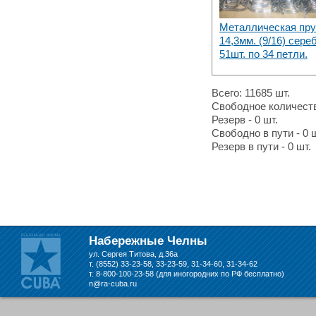
Металлическая пр
14,3мм. (9/16) сере
51шт. по 34 петли.
Всего: 11685 шт.
Свободное количеств
Резерв - 0 шт.
Свободно в пути - 0 ш
Резерв в пути - 0 шт.
Набережные Челны
ул. Сергея Титова, д.36а
т. (8552) 33-23-58, 33-23-59, 31-34-60, 31-34-62
т. 8-800-100-23-58 (для иногородних по РФ бесплатно)
n@ra-cuba.ru