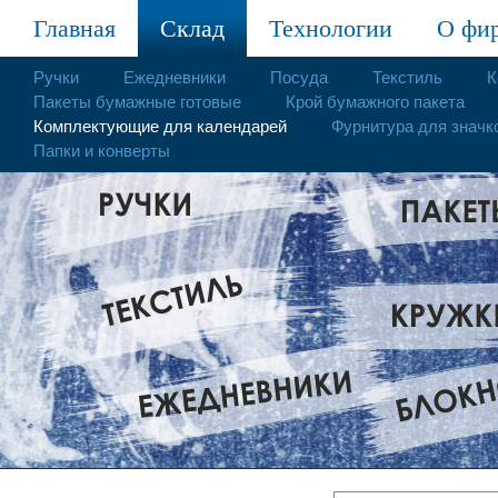
Главная
Склад
Технологии
О фи
Ручки
Ежедневники
Посуда
Текстиль
К
Пакеты бумажные готовые
Крой бумажного пакета
Комплектующие для календарей
Фурнитура для значк
Папки и конверты