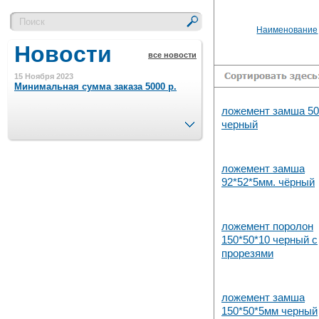
Наименование
Новости
все новости
15 Ноября 2023
Минимальная сумма заказа 5000 р.
ложемент замша 50
След.
черный
4 Августа 2022
Шляпные коробочки производим
в Набережных Челнах
ложемент замша
92*52*5мм. чёрный
21 Июня 2020
Кашированные коробочки
производим в Набережных Челнах
ложемент поролон
150*50*10 черный с
13 Мая 2019
прорезями
Лазерная гравировка по кругу в
Набережных Челнах
ложемент замша
18 Сентября 2018
150*50*5мм черный
Теперь и крафт пакеты на нашем