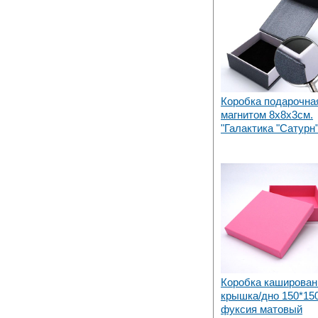
Коробка подарочна
магнитом 8х8х3см.
"Галактика "Сатурн
Коробка каширован
крышка/дно 150*15
фуксия матовый