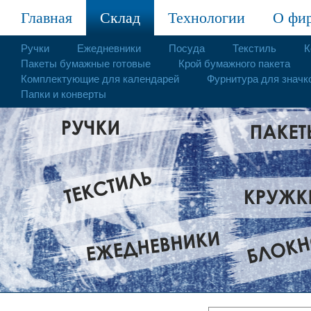
Главная
Склад
Технологии
О фи
Ручки
Ежедневники
Посуда
Текстиль
К
Пакеты бумажные готовые
Крой бумажного пакета
Комплектующие для календарей
Фурнитура для значк
Папки и конверты