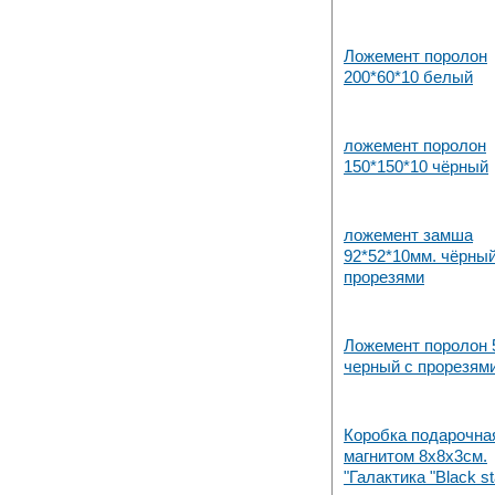
складе в Набережных Челнах
Ложемент поролон
200*60*10 белый
ложемент поролон
150*150*10 чёрный
ложемент замша
92*52*10мм. чёрный
прорезями
Ложемент поролон 
черный с прорезям
Коробка подарочна
магнитом 8х8х3см.
"Галактика "Black st