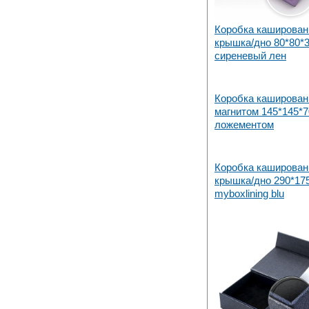
Коробка каширован
крышка/дно 80*80*
сиреневый лен
Коробка каширован
магнитом 145*145*
ложементом
Коробка каширован
крышка/дно 290*17
myboxlining blu