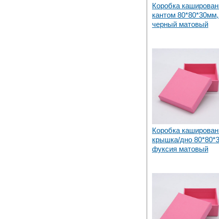
Коробка каширован
кантом 80*80*30мм,
черный матовый
Коробка каширован
крышка/дно 80*80*
фуксия матовый