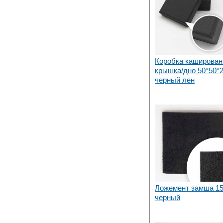
Коробка каширован
крышка/дно 50*50*
черный лен
Ложемент замша 15
черный